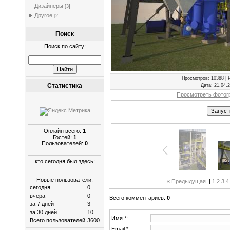
Дизайнеры
[3]
Другое
[2]
Поиск
Поиск по сайту:
Просмотров
: 10388 |
Статистика
Дата
: 21.04.
Просмотреть фотог
Онлайн всего:
1
Гостей:
1
Пользователей:
0
кто сегодня был здесь:
Новые пользователи:
« Предыдущая
|
1
2
3
4
сегодня
0
вчера
0
Всего комментариев
:
0
за 7 дней
3
за 30 дней
10
Имя *:
Всего пользователей
3600
Email *: