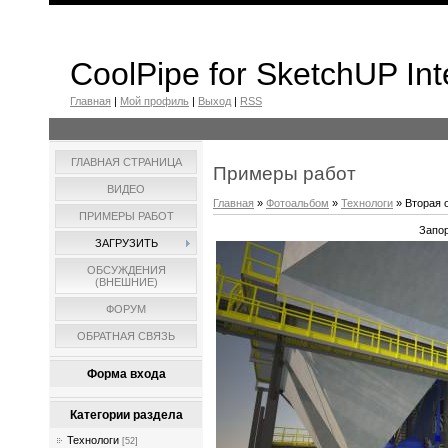
CoolPipe for SketchUP Int
Главная
|
Мой профиль
|
Выход
|
RSS
ГЛАВНАЯ СТРАНИЦА
Примеры работ
ВИДЕО
Главная
»
Фотоальбом
»
Технологи
» Вторая 
ПРИМЕРЫ РАБОТ
Запо
ЗАГРУЗИТЬ
ОБСУЖДЕНИЯ
(ВНЕШНИЕ)
ФОРУМ
ОБРАТНАЯ СВЯЗЬ
Форма входа
Категории раздела
Технологи
[52]