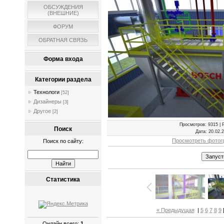
ОБСУЖДЕНИЯ
(ВНЕШНИЕ)
ФОРУМ
ОБРАТНАЯ СВЯЗЬ
Форма входа
Категории раздела
Технологи
[52]
Дизайнеры
[3]
Другое
[2]
Просмотров
: 9315 |
Поиск
Дата
: 20.02.
Просмотреть фотог
Поиск по сайту:
Статистика
« Предыдущая
|
5
6
7
8
9
Онлайн всего:
1