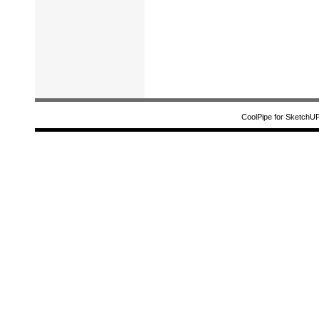
CoolPipe for SketchU