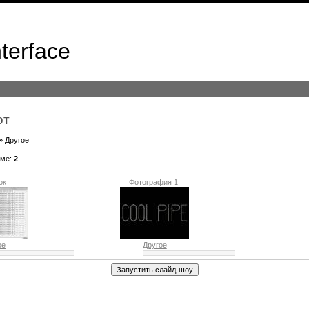
terface
от
» Другое
оме
:
2
ок
Фотография 1
ое
Другое