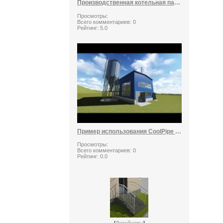
Производственная котельная паропроизодительностью 21т/ч
Просмотры:
Всего комментариев:
0
Рейтинг:
5.0
Пример использования CoolPipe 1.3
Просмотры:
Всего комментариев:
0
Рейтинг:
0.0