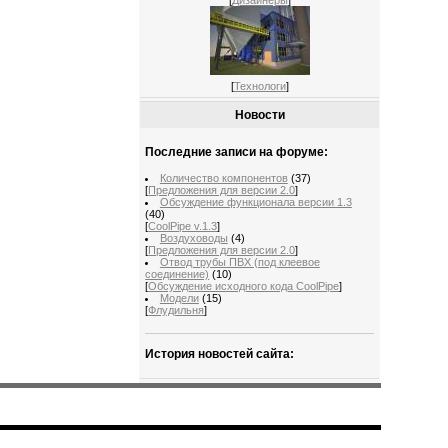
[
Дизайнеры
]
[
Технологи
]
Новости
Последние записи на форуме:
Количество компонентов
(37)
[
Предложения для версии 2.0
]
Обсуждение функционала версии 1.3
(40)
[
CoolPipe v.1.3
]
Воздуховоды
(4)
[
Предложения для версии 2.0
]
Отвод трубы ПВХ (под клеевое
соединение)
(10)
[
Обсуждение исходного кода CoolPipe
]
Модели
(15)
[
Флудильня
]
История новостей сайта: