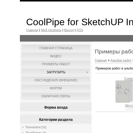
CoolPipe for SketchUP In
Главная
|
Мой профиль
|
Выход
|
RSS
ГЛАВНАЯ СТРАНИЦА
Примеры раб
ВИДЕО
Главная
»
Альбом работ
ПРИМЕРЫ РАБОТ
Примеров работ в альб
ЗАГРУЗИТЬ
Сним
ОБСУЖДЕНИЯ (ВНЕШНИЕ)
ФОРУМ
ОБРАТНАЯ СВЯЗЬ
Друг
Форма входа
Категории раздела
Технологи
[52]
Дизайнеры