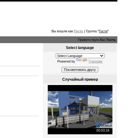
Вы вошли как
Гость
| Группа "
Гости
"
Приветствую Вас
Гость
Select language
Powered by
Translate
Случайный пример
00:03:16