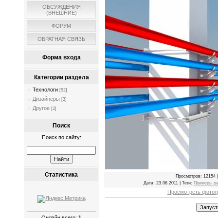
ОБСУЖДЕНИЯ
(ВНЕШНИЕ)
ФОРУМ
ОБРАТНАЯ СВЯЗЬ
Форма входа
Категории раздела
Технологи
[52]
Дизайнеры
[3]
Другое
[2]
Поиск
Поиск по сайту:
Статистика
Просмотров
: 12154 
Дата
: 23.06.2011 |
Теги
:
Примеры ра
Просмотреть фотог
Онлайн всего:
1