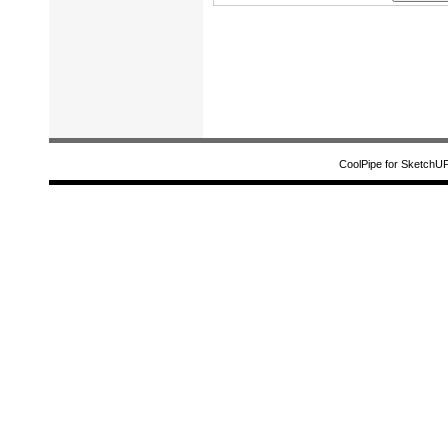
CoolPipe for SketchU