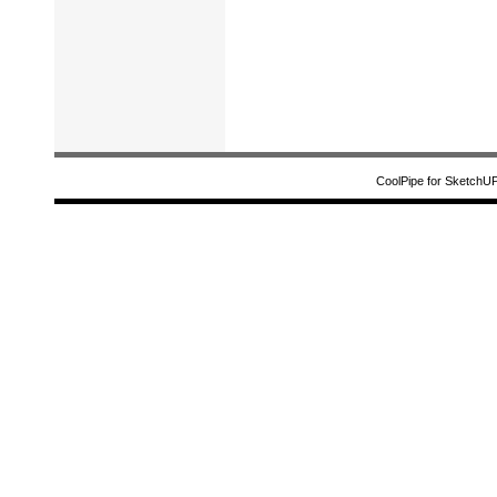
CoolPipe for SketchU