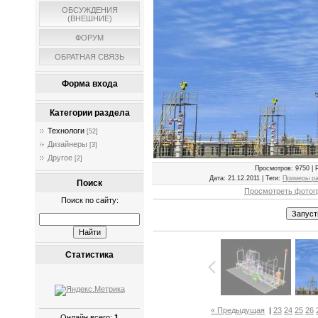
ОБСУЖДЕНИЯ
(ВНЕШНИЕ)
ФОРУМ
ОБРАТНАЯ СВЯЗЬ
Форма входа
Категории раздела
Технологи
[52]
Дизайнеры
[3]
Другое
[2]
Просмотров
: 9750 |
Дата
: 21.12.2011 |
Теги
:
Примеры ра
Поиск
Просмотреть фотог
Поиск по сайту:
Статистика
« Предыдущая
|
23
24
25
26
Онлайн всего:
1