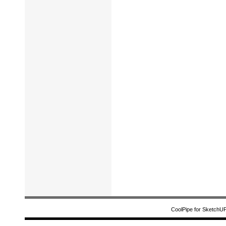
CoolPipe for SketchU