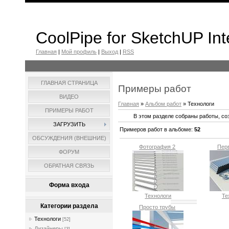
CoolPipe for SketchUP Int
Главная
|
Мой профиль
|
Выход
|
RSS
ГЛАВНАЯ СТРАНИЦА
Примеры работ
ВИДЕО
Главная
»
Альбом работ
» Технологи
ПРИМЕРЫ РАБОТ
В этом разделе собраны работы, со
ЗАГРУЗИТЬ
Примеров работ в альбоме
:
52
ОБСУЖДЕНИЯ (ВНЕШНИЕ)
Фотография 2
Пер
ФОРУМ
ОБРАТНАЯ СВЯЗЬ
Форма входа
Технологи
Те
Категории раздела
Просто трубы
Технологи
[52]
Дизайнеры